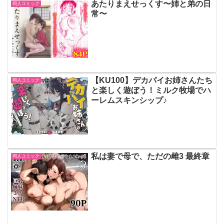
あたりまえせっくす〜姉と弟の日
同人コミック
常〜
【KU100】デカパイお姉さんたち
同人コミック
と楽しく遊ぼう！ミルク牧場でハ
ーレムスキンシップ♪
私は妻で母で、ただの雌3 最終章
同人コミック