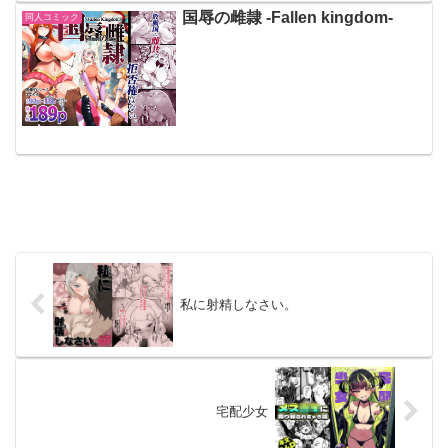
国辱の雌隷 -Fallen kingdom-
同人コミック
私に射精しなさい。
宅配少女