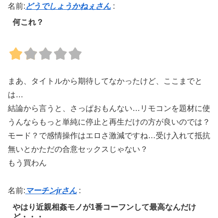
名前:
どうでしょうかねぇさん
:
何これ？
まあ、タイトルから期待してなかったけど、ここまでと
は…
結論から言うと、さっぱおもんない…リモコンを題材に使
うんならもっと単純に停止と再生だけの方が良いのでは？
モード？で感情操作はエロさ激減ですね…受け入れて抵抗
無いとかただの合意セックスじゃない？
もう買わん
名前:
マーチンjrさん
:
やはり近親相姦モノが1番コーフンして最高なんだけ
ど・・・