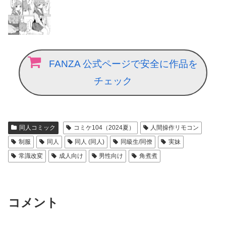
FANZA 公式ページで安全に作品を
チェック
同人コミック
コミケ104（2024夏）
人間操作リモコン
制服
同人
同人 (同人)
同級生/同僚
実妹
常識改変
成人向け
男性向け
角煮煮
コメント