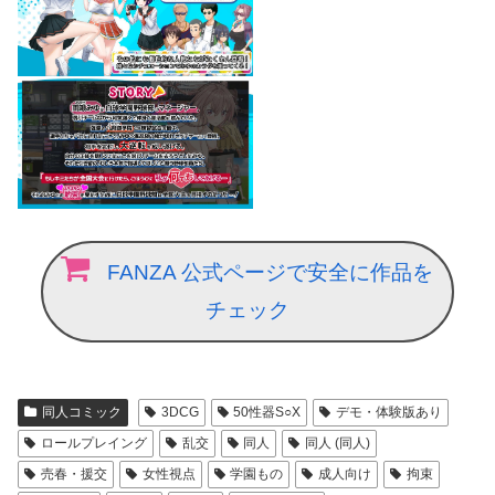
FANZA 公式ページで安全に作品を
チェック
同人コミック
3DCG
50性器S○X
デモ・体験版あり
ロールプレイング
乱交
同人
同人 (同人)
売春・援交
女性視点
学園もの
成人向け
拘束