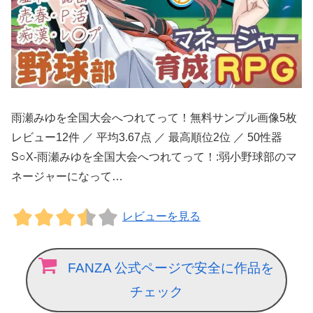
雨瀬みゆを全国大会へつれてって！無料サンプル画像5枚
レビュー12件 ／ 平均3.67点 ／ 最高順位2位 ／ 50性器
S○X-雨瀬みゆを全国大会へつれてって！:弱小野球部のマ
ネージャーになって…
レビューを見る
FANZA 公式ページで安全に作品を
チェック