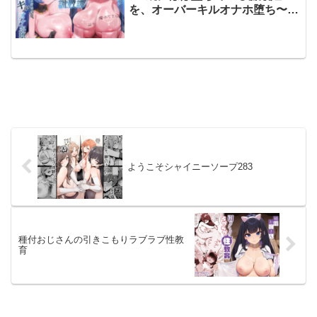
を、オーバーキルオナホ堕ち〜
【KU100】
ようこそシャイニーソープ283
種付おじさんの引きこもりラブラブ性教
育