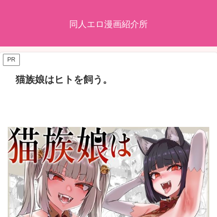
同人エロ漫画紹介所
PR
猫族娘はヒトを飼う。