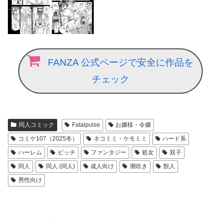
FANZA 公式ページで安全に作品を
チェック
同人コミック
Fatalpulse
お嬢様・令嬢
コミケ107（2025冬）
ネコミミ・ケモミミ
ハード系
ハーレム
ビッチ
ファンタジー
処女
双子
同人
同人 (同人)
成人向け
潮吹き
獣人
男性向け