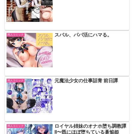
スバル、パパ活にハマる。
同人コミック
元魔法少女の仕事話青 前日譚
同人コミック
ロイヤル姉妹のオナホ堕ち調教譚
同人コミック
II〜既にほぼ堕ちている蒼焔姫