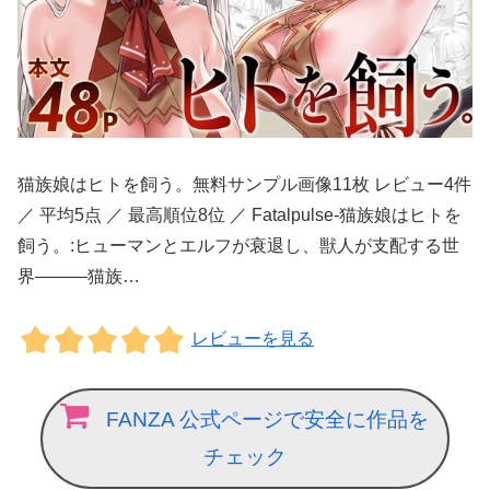
猫族娘はヒトを飼う。無料サンプル画像11枚 レビュー4件
／ 平均5点 ／ 最高順位8位 ／ Fatalpulse-猫族娘はヒトを
飼う。:ヒューマンとエルフが衰退し、獣人が支配する世
界―――猫族…
レビューを見る
FANZA 公式ページで安全に作品を
チェック