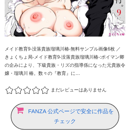
メイド教育9-没落貴族瑠璃川椿-無料サンプル画像6枚 ／
きょくちょ局-メイド教育9-没落貴族瑠璃川椿-:ポイマン卿
の企みにより、下級貴族・リズの指導係になった元貴族令
嬢・瑠璃川 椿。数々の『教育』に…
まだレビューはありません
FANZA 公式ページで安全に作品を
チェック