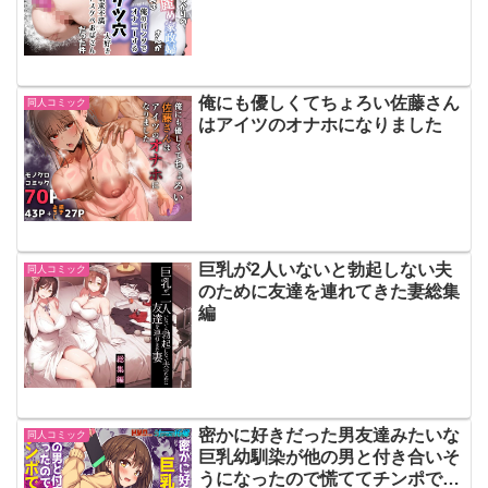
バサンだった件
俺にも優しくてちょろい佐藤さん
同人コミック
はアイツのオナホになりました
巨乳が2人いないと勃起しない夫
同人コミック
のために友達を連れてきた妻総集
編
密かに好きだった男友達みたいな
同人コミック
巨乳幼馴染が他の男と付き合いそ
うになったので慌ててチンポで告