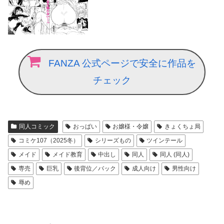
FANZA 公式ページで安全に作品を
チェック
同人コミック
おっぱい
お嬢様・令嬢
きょくちょ局
コミケ107（2025冬）
シリーズもの
ツインテール
メイド
メイド教育
中出し
同人
同人 (同人)
専売
巨乳
後背位／バック
成人向け
男性向け
辱め