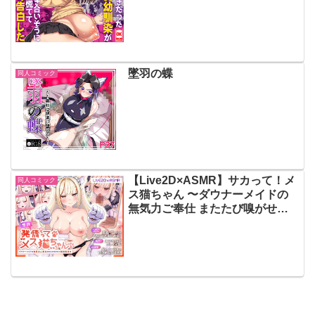
白した
墜羽の蝶
同人コミック
【Live2D×ASMR】サカって！メ
同人コミック
ス猫ちゃん 〜ダウナーメイドの
無気力ご奉仕 またたび嗅がせて
強●発情！〜