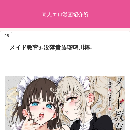
同人エロ漫画紹介所
PR
メイド教育9-没落貴族瑠璃川椿-