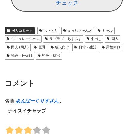
チェック
同人コミック
おさわり
まっちゃそふと
ギャル
シミュレーション
ラブラブ・あまあま
中出し
同人
同人 (同人)
巨乳
成人向け
日常・生活
男性向け
褐色・日焼け
野外・露出
コメント
名前:
あんばーぐりすさん
:
ナイスイチャラブ