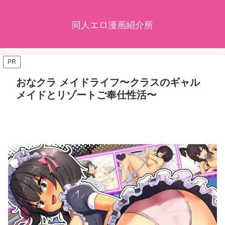
同人エロ漫画紹介所
PR
おなクラ メイドライフ〜クラスのギャル
メイドとリゾートご奉仕性活〜